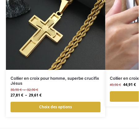
Collier en croix pour homme, superbe crucifix
Collier en cro
Jésus
44,91
€
49,90
€
30,90
€
–
32,90
€
27,81
€
–
29,61
€
Choix des options