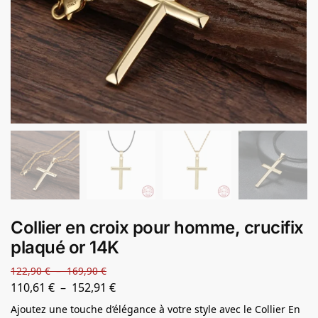
Collier en croix pour homme, crucifix
plaqué or 14K
122,90
€
–
169,90
€
110,61
€
–
152,91
€
Ajoutez une touche d’élégance à votre style avec le Collier En