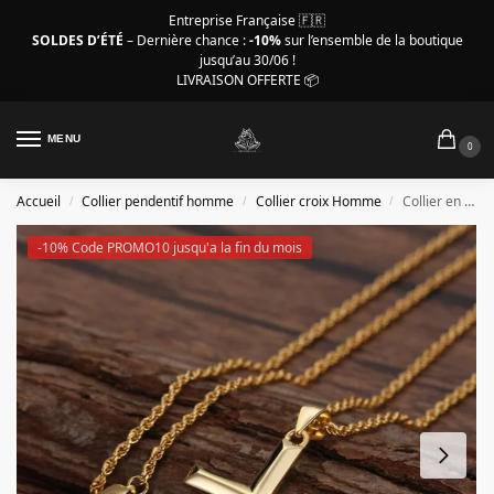
Entreprise Française 🇫🇷
SOLDES D’ÉTÉ
– Dernière chance :
-10%
sur l’ensemble de la boutique
jusqu’au 30/06 !
LIVRAISON OFFERTE 📦
MENU
0
Accueil
Collier pendentif homme
Collier croix Homme
Collier en croix pour homme, crucifix plaqué or 14K
/
/
/
-10% Code PROMO10 jusqu'a la fin du mois