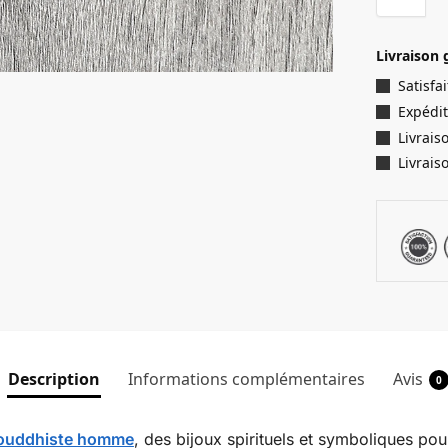
Livraison 
Satisf
Expédit
Livrais
Livrais
Description
Informations complémentaires
Avis
0
 bouddhiste homme
, des bijoux spirituels et symboliques pou