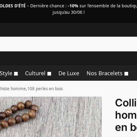
OLDES D’ÉTÉ
– Dernière chance :
-10%
sur l’ensemble de la boutiq
jusqu’au 30/06 !
R
Style
Culturel
De Luxe
Nos Bracelets
dhiste homme,108 perles en bois
Coll
hom
en b