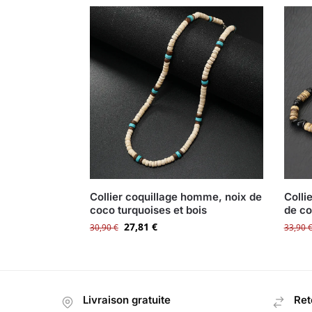
Collier coquillage homme, noix de
Colli
coco turquoises et bois
de co
27,81
€
30,90
€
33,90
Livraison gratuite
Ret