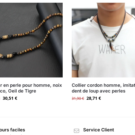
er en perle pour homme, noix
Collier cordon homme, imita
co, Oeil de Tigre
dent de loup avec perles
30,51
€
28,71
€
€
31,90
€
ours faciles
Service Client