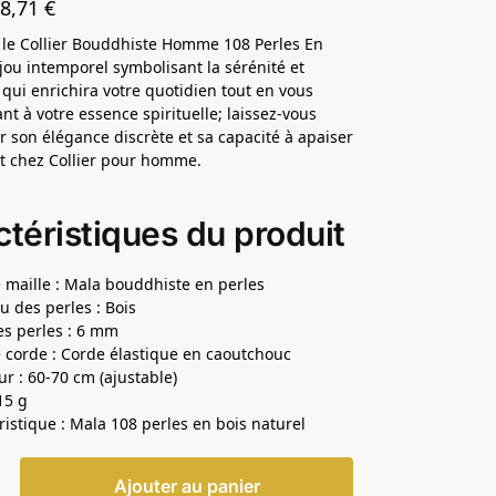
28,71
€
le Collier Bouddhiste Homme 108 Perles En
ijou intemporel symbolisant la sérénité et
, qui enrichira votre quotidien tout en vous
nt à votre essence spirituelle; laissez-vous
r son élégance discrète et sa capacité à apaiser
it chez Collier pour homme.
téristiques du produit
 maille : Mala bouddhiste en perles
u des perles : Bois
des perles : 6 mm
 corde : Corde élastique en caoutchouc
r : 60-70 cm (ajustable)
15 g
ristique : Mala 108 perles en bois naturel
Ajouter au panier