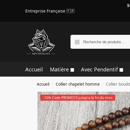
S
Entreprise Française 🇫🇷
Accueil
Matière
Avec Pendentif
Accueil
Collier chapelet homme
Collier boud
/
/
-10% Code PROMO10 jusqu'a la fin du mois