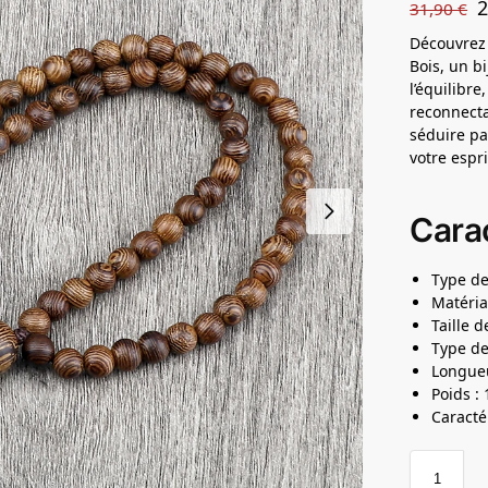
31,90
€
Découvrez 
Bois, un b
l’équilibre
reconnecta
séduire pa
votre espr
Carac
Type de
Matéria
Taille 
Type de
Longueu
Poids : 
Caracté