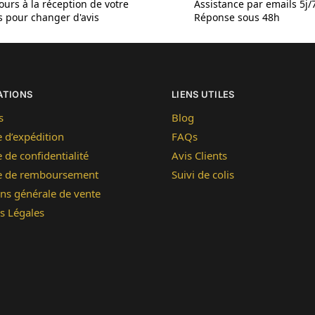
ours à la réception de votre
Assistance par emails 5j/
is pour changer d'avis
Réponse sous 48h
ATIONS
LIENS UTILES
s
Blog
e d’expédition
FAQs
e de confidentialité
Avis Clients
ue de remboursement
Suivi de colis
ns générale de vente
s Légales