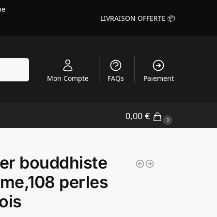
ue
LIVRAISON OFFERTE 📦
echerche
Mon Compte
FAQs
Paiement
0,00
€
0
ier bouddhiste
me,108 perles
ois