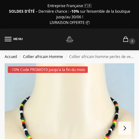
Entreprise Française 🇫🇷
SOLDES D’ÉTÉ
– Dernière chance :
-10%
sur l’ensemble de la boutique
jusqu’au 30/06 !
LIVRAISON OFFERTE 📦
MENU
0
Accueil
Collier africain Homme
Collier africain homme perles de verre colorées – 50 cm
/
/
-10% Code PROMO10 jusqu'a la fin du mois