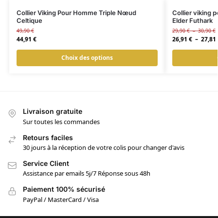
Collier Viking Pour Homme Triple Nœud
Collier viking
Celtique
Elder Futhark
49,90
€
29,90
€
–
30,90
€
44,91
€
26,91
€
–
27,81
Choix des options
Livraison gratuite
Sur toutes les commandes
Retours faciles
30 jours à la réception de votre colis pour changer d'avis
Service Client
Assistance par emails 5j/7 Réponse sous 48h
Paiement 100% sécurisé
PayPal / MasterCard / Visa