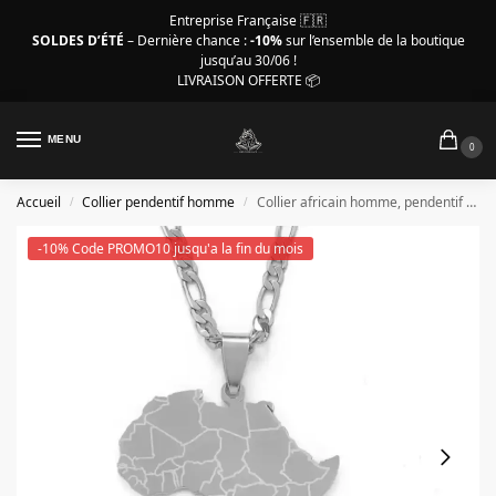
Entreprise Française 🇫🇷
SOLDES D’ÉTÉ
– Dernière chance :
-10%
sur l’ensemble de la boutique
jusqu’au 30/06 !
LIVRAISON OFFERTE 📦
MENU
0
Accueil
Collier pendentif homme
Collier africain homme, pendentif carte de l’Afrique acier
/
/
-10% Code PROMO10 jusqu'a la fin du mois