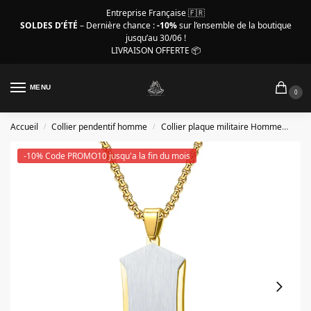
Entreprise Française 🇫🇷
SOLDES D’ÉTÉ
– Dernière chance :
-10%
sur l’ensemble de la boutique
jusqu’au 30/06 !
LIVRAISON OFFERTE 📦
MENU
0
Accueil
Collier pendentif homme
Collier plaque militaire Homme
Coll
/
/
-10% Code PROMO10 jusqu'a la fin du mois