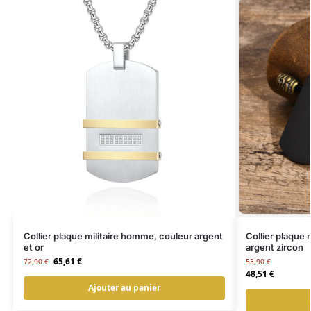
Collier plaque militaire homme, couleur argent
Collier plaque 
et or
argent zircon
65,61
€
72,90
€
53,90
€
48,51
€
Ajouter au panier