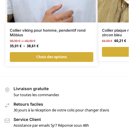
Collier viking pour homme, pendentif rond
Collier plaque 
Möbius
zircon bleu
60,21
€
38,90
€
–
42,90
€
66,90
€
35,01
€
–
38,61
€
Choix des options
Livraison gratuite
Sur toutes les commandes
Retours faciles
30 jours à la réception de votre colis pour changer d'avis
Service Client
Assistance par emails 5j/7 Réponse sous 48h