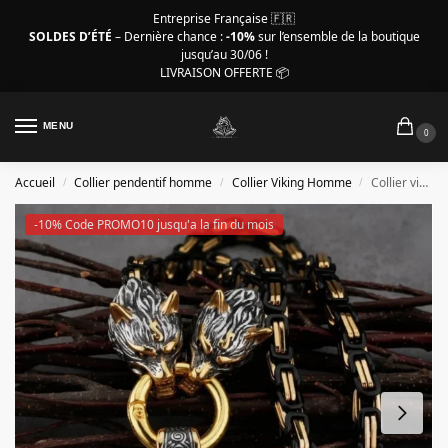
Entreprise Française 🇫🇷
SOLDES D’ÉTÉ
– Dernière chance :
-10%
sur l’ensemble de la boutique
jusqu’au 30/06 !
LIVRAISON OFFERTE 📦
MENU
0
Accueil
Collier pendentif homme
Collier Viking Homme
Collier viking pour homme, marteau viking avec tête de loup
/
/
/
-10% Code PROMO10 jusqu'a la fin du mois