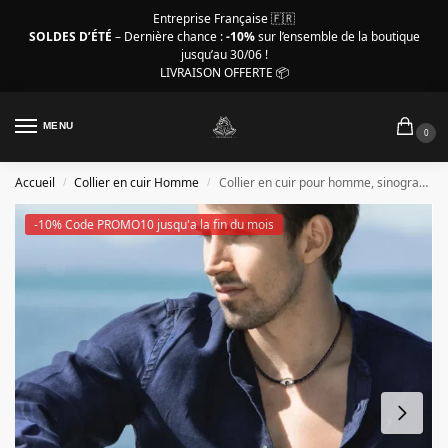
Entreprise Française 🇫🇷
SOLDES D’ÉTÉ
– Dernière chance :
-10%
sur l’ensemble de la boutique
jusqu’au 30/06 !
LIVRAISON OFFERTE 📦
MENU
0
Accueil
Collier en cuir Homme
Collier en cuir pour homme, sinogrammes couleur or
/
/
-10% Code PROMO10 jusqu'a la fin du mois