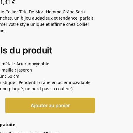
31,41
€
le Collier Tête De Mort Homme Crâne Serti
anches, un bijou audacieux et tendance, parfait
mer votre style unique et affirmé chez Collier
me.
ls du produit
 métal : Acier inoxydable
 maille : Jaseron
r : 60 cm
ristique : Pendentif crâne en acier inoxydable
(non plaqué, ne perd pas sa couleur)
Ajouter au panier
gratuite