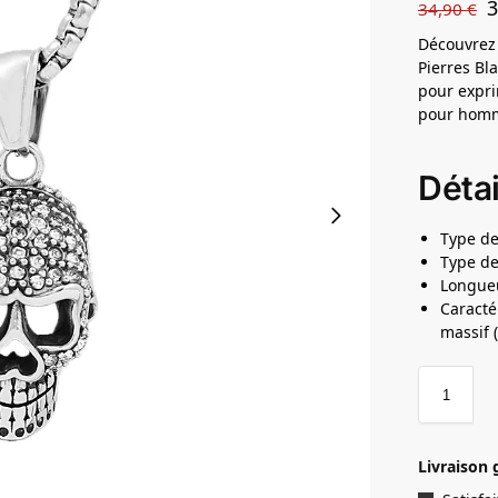
34,90
€
Découvrez 
Pierres Bl
pour expri
pour hom
Détai
Type de
Type de
Longueu
Caracté
massif 
Livraison 