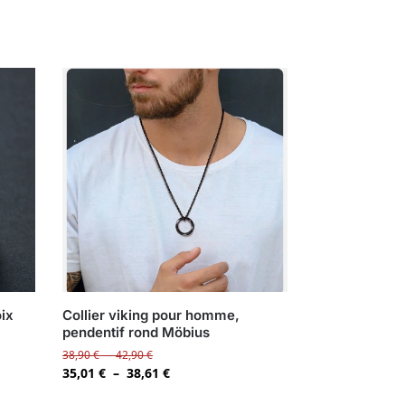
oix
Collier viking pour homme,
pendentif rond Möbius
38,90
€
–
42,90
€
35,01
€
–
38,61
€