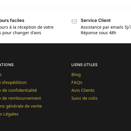
ours faciles
Service Client
ours à la réception de votre
Assistance par emails 5j/
is pour changer d'avis
Réponse sous 48h
ATIONS
LIENS UTILES
s
Blog
e d’expédition
FAQs
e de confidentialité
Avis Clients
ue de remboursement
Suivi de colis
ns générale de vente
s Légales