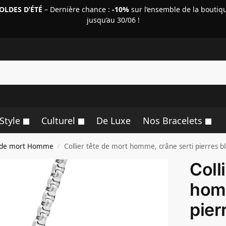
OLDES D’ÉTÉ
– Dernière chance :
-10%
sur l’ensemble de la boutiq
jusqu’au 30/06 !
R
Style
Culturel
De Luxe
Nos Bracelets
te de mort Homme
Collier tête de mort homme, crâne serti pierres b
/
Coll
homm
pier