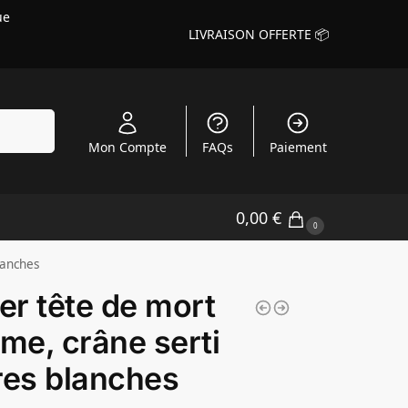
ue
LIVRAISON OFFERTE 📦
echerche
Mon Compte
FAQs
Paiement
0,00
€
0
lanches
ier tête de mort
e, crâne serti
res blanches