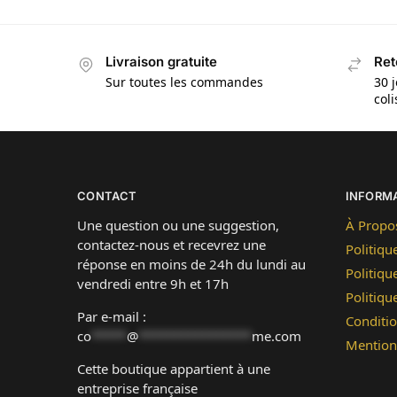
Livraison gratuite
Ret
Sur toutes les commandes
30 j
col
CONTACT
INFORM
Une question ou une suggestion,
À Propo
contactez-nous et recevrez une
Politiqu
réponse en moins de 24h du lundi au
Politiqu
vendredi entre 9h et 17h
Politiq
Par e-mail :
Conditio
co
*****
@
****************
me.com
Mention
Cette boutique appartient à une
entreprise française