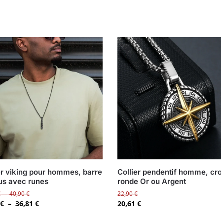
er viking pour hommes, barre
Collier pendentif homme, cr
us avec runes
ronde Or ou Argent
€
–
40,90
€
22,90
€
€
–
36,81
€
20,61
€