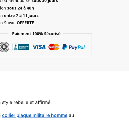
ait ou Remboursé
sous 30 jours
ion
sous 24 à 48h
on
entre 7 à 11 jours
on Suivie
OFFERTE
Paiement 100% Sécurisé
style rebelle et affirmé.
n
collier plaque militaire homme
au