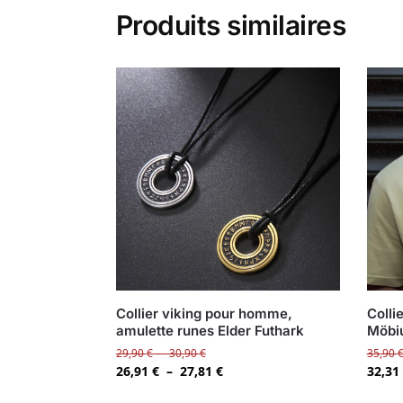
Produits similaires
Collier viking pour homme,
Colli
amulette runes Elder Futhark
Möbi
29,90
€
–
30,90
€
35,90
26,91
€
–
27,81
€
32,31