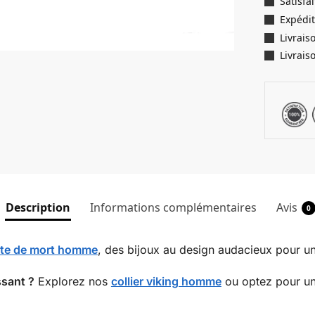
Satisf
Expédit
Livrais
Livrais
Description
Informations complémentaires
Avis
0
tête de mort homme
, des bijoux au design audacieux pour un 
ssant ?
Explorez nos
collier viking homme
ou optez pour u