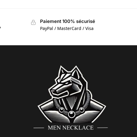
Paiement 100% sécurisé
7
PayPal / MasterCard / Visa