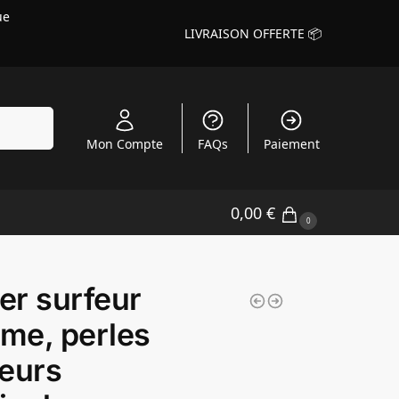
ue
LIVRAISON OFFERTE 📦
echerche
Mon Compte
FAQs
Paiement
0,00
€
0
ier surfeur
me, perles
eurs