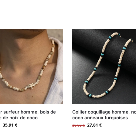
er surfeur homme, bois de
Collier coquillage homme, no
 de noix de coco
coco anneaux turquoises
35,91
€
27,81
€
€
30,90
€