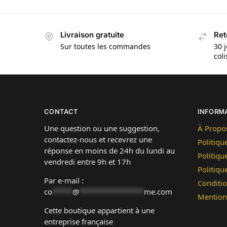
Livraison gratuite
Ret
Sur toutes les commandes
30 j
col
CONTACT
INFORM
Une question ou une suggestion,
À Propo
contactez-nous et recevrez une
Politiqu
réponse en moins de 24h du lundi au
Politiqu
vendredi entre 9h et 17h
Politiq
Par e-mail :
Conditio
co
*****
@
****************
me.com
Mention
Cette boutique appartient à une
entreprise française