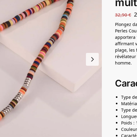
mult
32,90
€
Plongez da
Perles Cou
apportera f
affirmant 
plage, les
révélateur
homme.
Carac
Type de
Matéria
Type de
Longueu
Poids : 
Couleur
Caracté