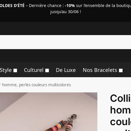
OLDES D’ÉTÉ
– Dernière chance :
-10%
sur l’ensemble de la boutiq
jusqu’au 30/06 !
R
Style
Culturel
De Luxe
Nos Bracelets
ur homme, perles couleurs multicolores
Coll
hom
coul