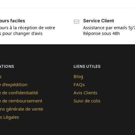
ours faciles
Service Client
ours à la réception de votre
Assistance par emails 5j/
is pour changer d'avis
Réponse sous 48h
ATIONS
LIENS UTILES
s
Blog
e d’expédition
FAQs
e de confidentialité
Avis Clients
ue de remboursement
Suivi de colis
ns générale de vente
s Légales