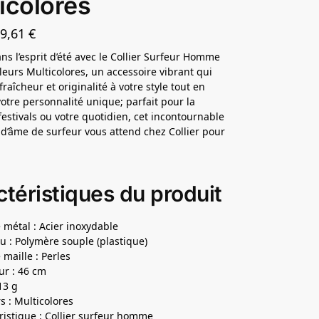
icolores
29,61
€
ns l’esprit d’été avec le Collier Surfeur Homme
leurs Multicolores, un accessoire vibrant qui
raîcheur et originalité à votre style tout en
votre personnalité unique; parfait pour la
 festivals ou votre quotidien, cet incontournable
 d’âme de surfeur vous attend chez Collier pour
téristiques du produit
 métal : Acier inoxydable
u : Polymère souple (plastique)
 maille : Perles
r : 46 cm
13 g
s : Multicolores
ristique : Collier surfeur homme