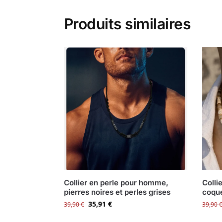
Produits similaires
Collier en perle pour homme,
Colli
pierres noires et perles grises
coque
35,91
€
39,90
€
39,90