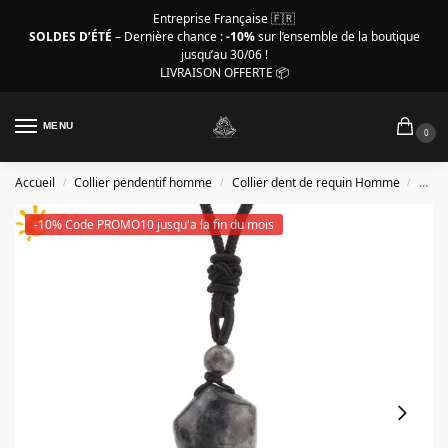
Entreprise Française 🇫🇷
SOLDES D’ÉTÉ
– Dernière chance :
-10%
sur l’ensemble de la boutique
jusqu’au 30/06 !
LIVRAISON OFFERTE 📦
MENU
0
Accueil
Collier pendentif homme
Collier dent de requin Homme
Colli
/
/
/
-10% Code PROMO10 jusqu'a la fin du mois