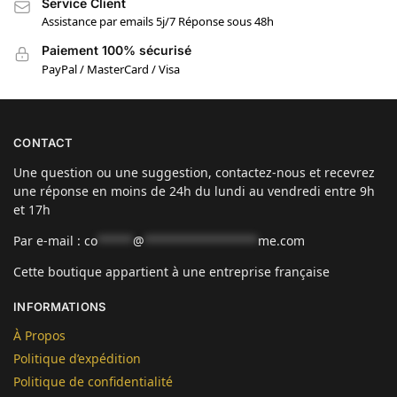
Service Client
Assistance par emails 5j/7 Réponse sous 48h
Paiement 100% sécurisé
PayPal / MasterCard / Visa
CONTACT
Une question ou une suggestion, contactez-nous et recevrez
une réponse en moins de 24h du lundi au vendredi entre 9h
et 17h
Par e-mail :
co
*****
@
****************
me.com
Cette boutique appartient à une entreprise française
INFORMATIONS
À Propos
Politique d’expédition
Politique de confidentialité