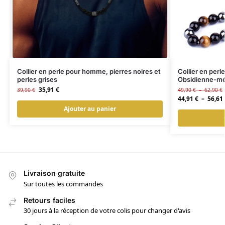
Collier en perle pour homme, pierres noires et
Collier en perl
perles grises
Obsidienne-mé
35,91
€
39,90
€
49,90
€
–
62,90
€
44,91
€
–
56,61
Ajouter au panier
Livraison gratuite
Sur toutes les commandes
Retours faciles
30 jours à la réception de votre colis pour changer d'avis