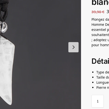
blan
39,90
€
Plongez da
Homme Dent
essentiel 
souhaitent
; adoptez 
pour hom
Détai
Type de
Taille 
Longueu
Pierre n