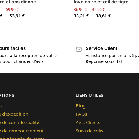
gre et obsidienne
lave noire et œil de tigre
€
–
59,90
€
36,90
€
–
42,90
€
€
–
53,91
€
33,21
€
–
38,61
€
ours faciles
Service Client
ours à la réception de votre
Assistance par emails 5j/
is pour changer d'avis
Réponse sous 48h
ATIONS
LIENS UTILES
s
Blog
e d’expédition
FAQs
e de confidentialité
Avis Clients
ue de remboursement
Suivi de colis