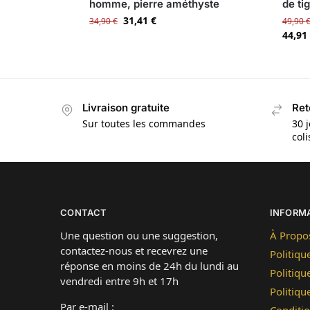
homme, pierre améthyste
de ti
31,41
€
34,90
€
49,90
44,91
Livraison gratuite
Ret
Sur toutes les commandes
30 j
col
CONTACT
INFORM
Une question ou une suggestion,
À Propo
contactez-nous et recevrez une
Politiqu
réponse en moins de 24h du lundi au
Politiqu
vendredi entre 9h et 17h
Politiq
Par e-mail :