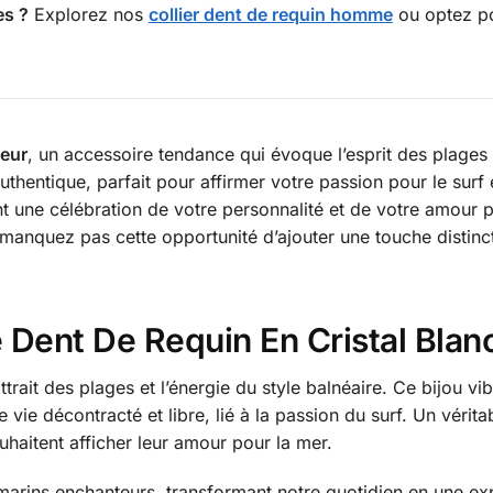
es ?
Explorez nos
collier dent de requin homme
ou optez p
feur
, un accessoire tendance qui évoque l’esprit des plages 
authentique, parfait pour affirmer votre passion pour le surf 
t une célébration de votre personnalité et de votre amour p
 manquez pas cette opportunité d’ajouter une touche distinc
 Dent De Requin En Cristal Blan
attrait des plages et l’énergie du style balnéaire. Ce bijo
e décontracté et libre, lié à la passion du surf. Un véritab
haitent afficher leur amour pour la mer.
rins enchanteurs, transformant notre quotidien en une expé