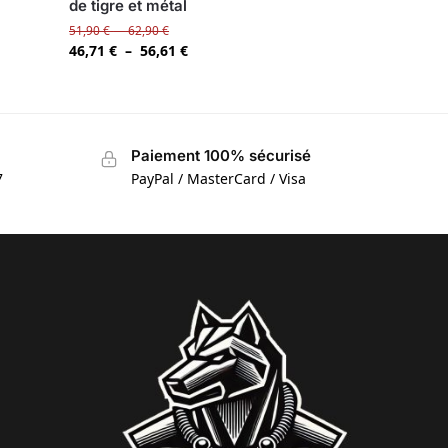
de tigre et métal
51,90
€
–
62,90
€
46,71
€
–
56,61
€
Paiement 100% sécurisé
7
PayPal / MasterCard / Visa