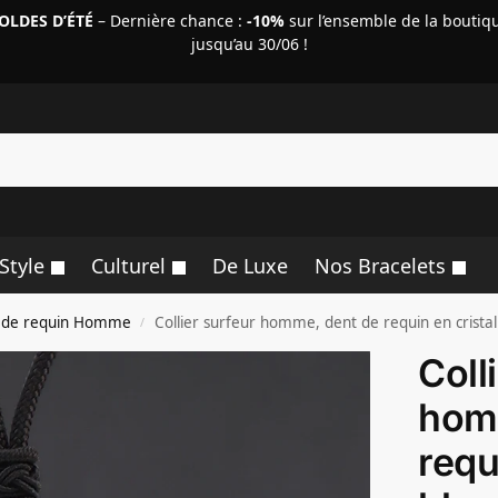
OLDES D’ÉTÉ
– Dernière chance :
-10%
sur l’ensemble de la boutiq
jusqu’au 30/06 !
R
Style
Culturel
De Luxe
Nos Bracelets
nt de requin Homme
Collier surfeur homme, dent de requin en cristal
/
Coll
hom
requ