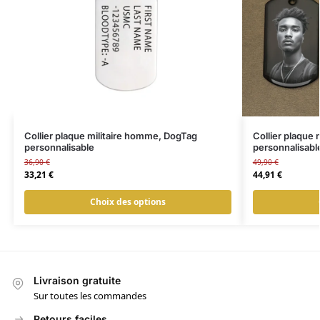
Collier plaque militaire homme, DogTag
Collier plaque 
personnalisable
personnalisabl
36,90
€
49,90
€
33,21
€
44,91
€
Choix des options
Livraison gratuite
Sur toutes les commandes
Retours faciles