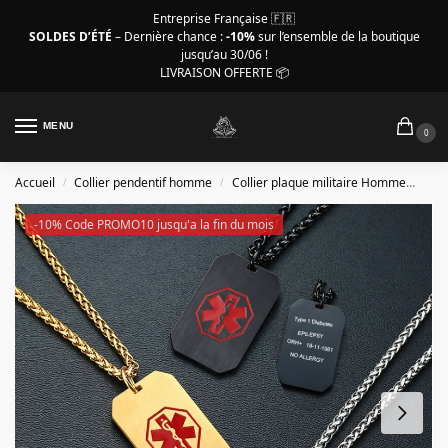
Entreprise Française 🇫🇷
SOLDES D’ÉTÉ
– Dernière chance :
-10%
sur l’ensemble de la boutique
jusqu’au 30/06 !
LIVRAISON OFFERTE 📦
MENU
0
Accueil
Collier pendentif homme
Collier plaque militaire Homme
Col
/
/
-10% Code PROMO10 jusqu'a la fin du mois