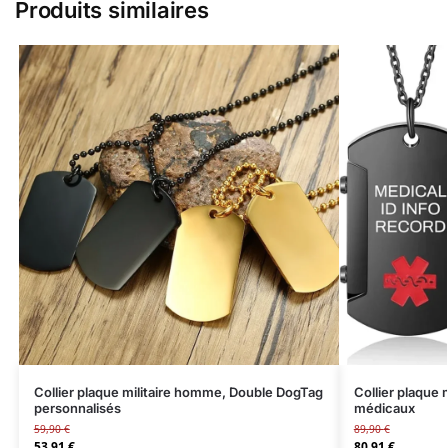
Produits similaires
Collier plaque militaire homme, Double DogTag
Collier plaque
personnalisés
médicaux
59,90
€
89,90
€
53,91
€
80,91
€