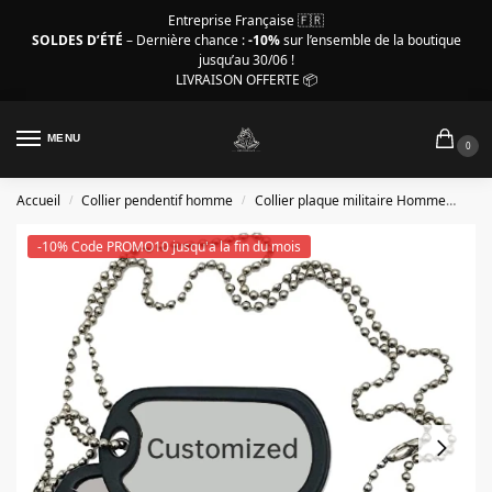
Entreprise Française 🇫🇷
SOLDES D’ÉTÉ
– Dernière chance :
-10%
sur l’ensemble de la boutique
jusqu’au 30/06 !
LIVRAISON OFFERTE 📦
MENU
0
Accueil
Collier pendentif homme
Collier plaque militaire Homme
Col
/
/
-10% Code PROMO10 jusqu'a la fin du mois