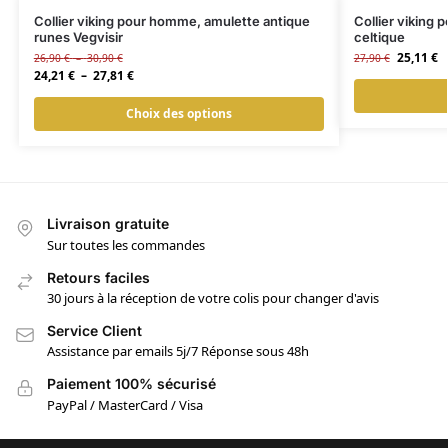
Collier viking pour homme, amulette antique
Collier viking
runes Vegvisir
celtique
25,11
€
26,90
€
–
30,90
€
27,90
€
24,21
€
–
27,81
€
Choix des options
Livraison gratuite
Sur toutes les commandes
Retours faciles
30 jours à la réception de votre colis pour changer d'avis
Service Client
Assistance par emails 5j/7 Réponse sous 48h
Paiement 100% sécurisé
PayPal / MasterCard / Visa