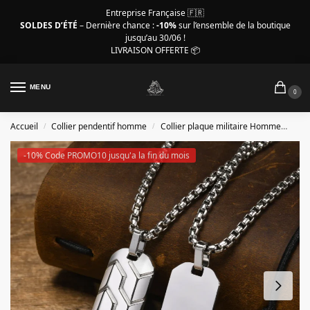
Entreprise Française 🇫🇷
SOLDES D’ÉTÉ
– Dernière chance :
-10%
sur l’ensemble de la boutique
jusqu’au 30/06 !
LIVRAISON OFFERTE 📦
MENU
0
Accueil
Collier pendentif homme
Collier plaque militaire Homme
Coll
/
/
-10% Code PROMO10 jusqu'a la fin du mois