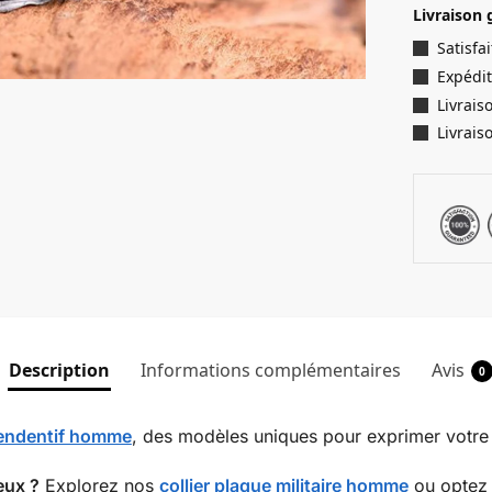
Livraison 
Satisf
Expédit
Livrais
Livrais
Description
Informations complémentaires
Avis
0
pendentif homme
, des modèles uniques pour exprimer votre s
eux ?
Explorez nos
collier plaque militaire homme
ou optez