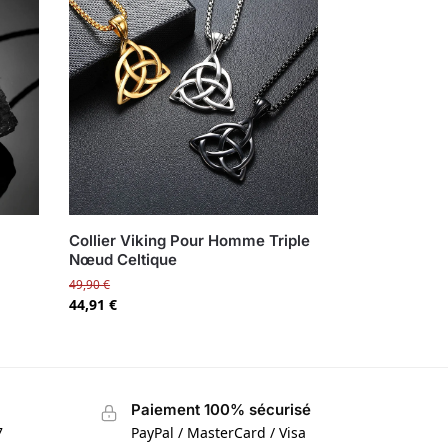
Collier Viking Pour Homme Triple
Nœud Celtique
49,90
€
44,91
€
Paiement 100% sécurisé
7
PayPal / MasterCard / Visa