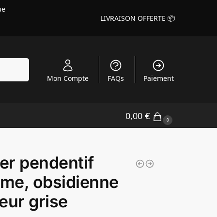
ue
LIVRAISON OFFERTE 📦
echerche
Mon Compte
FAQs
Paiement
0,00
€
0
ier pendentif
me, obsidienne
eur grise