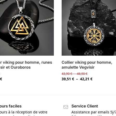
er viking pour homme, runes
Collier viking pour homme,
sir et Ouroboros
amulette Vegvisir
€
43,90
€
–
46,90
€
€
39,51
€
–
42,21
€
ours faciles
Service Client
ours à la réception de votre
Assistance par emails 5j/