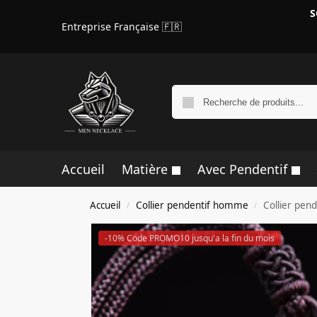
S
Entreprise Française 🇫🇷
Accueil
Matière
Avec Pendentif
Accueil
Collier pendentif homme
Collier pen
/
/
-10% Code PROMO10 jusqu'a la fin du mois