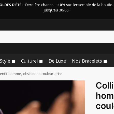
OLDES D’ÉTÉ
– Dernière chance :
-10%
sur l’ensemble de la boutiq
jusqu’au 30/06 !
R
Style
Culturel
De Luxe
Nos Bracelets
dentif homme, obsidienne couleur grise
Coll
hom
coul