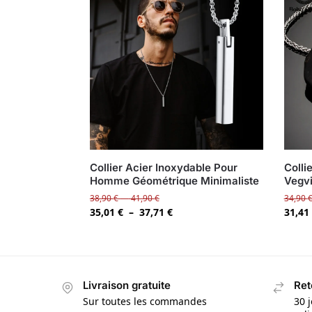
Collier Acier Inoxydable Pour
Colli
Homme Géométrique Minimaliste
Vegvi
38,90
€
–
41,90
€
34,90
35,01
€
–
37,71
€
31,41
Livraison gratuite
Ret
Sur toutes les commandes
30 j