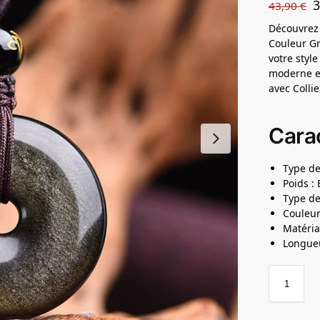
43,90
€
Découvrez
Couleur Gr
votre styl
moderne en
avec Colli
Carac
Type de
Poids :
Type de
Couleur
Matéria
Longueu