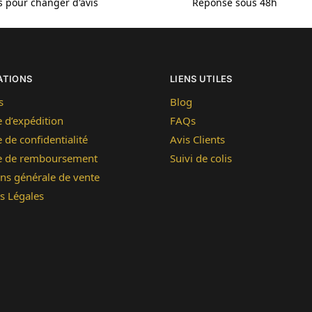
is pour changer d'avis
Réponse sous 48h
ATIONS
LIENS UTILES
s
Blog
e d’expédition
FAQs
e de confidentialité
Avis Clients
ue de remboursement
Suivi de colis
ns générale de vente
s Légales