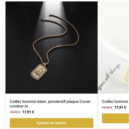
Collier homme islam, pendentif plaque Coran
Collier homme i
couleur or
17,91
€
19,90
€
17,91
€
19,90
€
Ajouter au panier