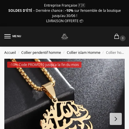
Entreprise Française 🇫🇷
SOLDES D’ÉTÉ
– Dernière chance :
-10%
sur l’ensemble de la boutique
jusqu’au 30/06 !
LIVRAISON OFFERTE 📦
MENU
0
Accueil
Collier pendentif homme
Collier islam Homme
Collier homme islam, pendentif ajouré Allah couleur or
/
/
/
-10% Code PROMO10 jusqu'a la fin du mois