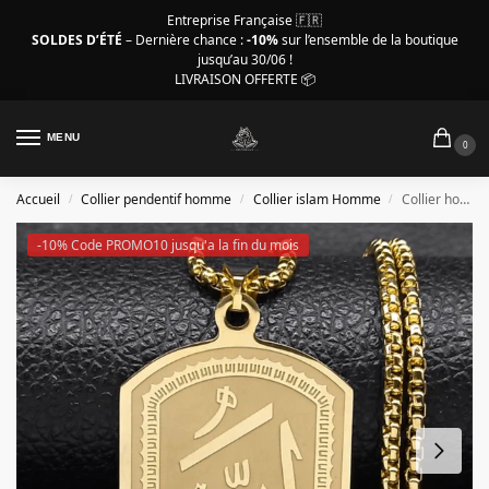
Entreprise Française 🇫🇷
SOLDES D’ÉTÉ
– Dernière chance :
-10%
sur l’ensemble de la boutique
jusqu’au 30/06 !
LIVRAISON OFFERTE 📦
MENU
0
Accueil
Collier pendentif homme
Collier islam Homme
Collier homme islam, bénédiction d’Allah couleur or
/
/
/
-10% Code PROMO10 jusqu'a la fin du mois