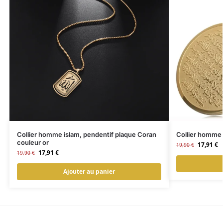
Collier homme islam, pendentif plaque Coran
Collier homme 
couleur or
17,91
€
19,90
€
17,91
€
19,90
€
Ajouter au panier