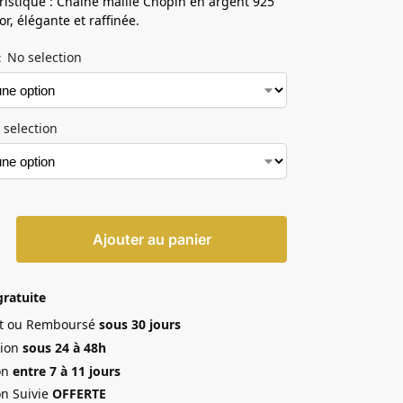
ristique : Chaîne maille Chopin en argent 925
r, élégante et raffinée.
No selection
:
 selection
Ajouter au panier
gratuite
ait ou Remboursé
sous 30 jours
ion
sous 24 à 48h
on
entre 7 à 11 jours
on Suivie
OFFERTE