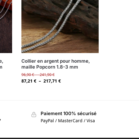
e,
Collier en argent pour homme,
mm
maille Popcorn 1.8-3 mm
96,90
€
–
241,90
€
87,21
€
–
217,71
€
Paiement 100% sécurisé
7
PayPal / MasterCard / Visa