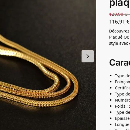
plaq
129,90
€
116,91
€
Découvrez 
Plaqué Or,
style avec
Carac
Type de
Poinçon
Certific
Type de 
Numéro 
Poids : 
Type de
Épaisseu
Longueu