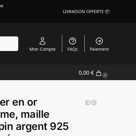
ue
LIVRAISON OFFERTE 📦
echerche
Mon Compte
FAQs
Paiement
0,00
€
0
ier en or
me, maille
in argent 925