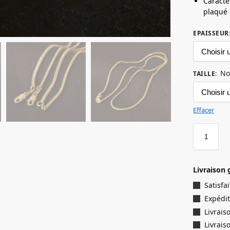
Caracté
plaqué o
EPAISSEUR
No
TAILLE
:
Effacer
Livraison 
Satisf
Expédit
Livrais
Livrais