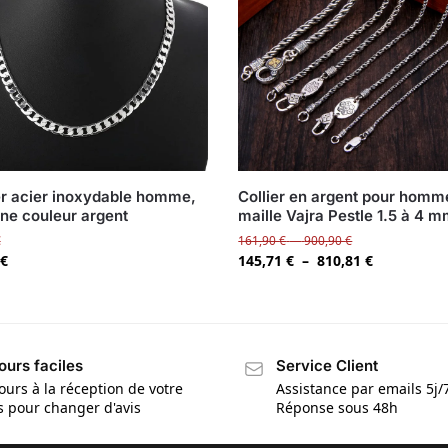
er acier inoxydable homme,
Collier en argent pour homm
ne couleur argent
maille Vajra Pestle 1.5 à 4 
€
161,90
€
–
900,90
€
€
145,71
€
–
810,81
€
ours faciles
Service Client
ours à la réception de votre
Assistance par emails 5j/
is pour changer d'avis
Réponse sous 48h