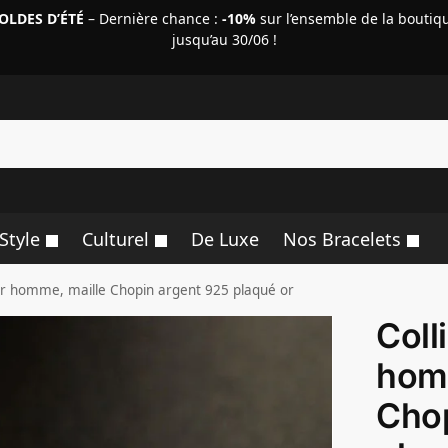
OLDES D’ÉTÉ
– Dernière chance :
-10%
sur l’ensemble de la boutiq
jusqu’au 30/06 !
R
Style
Culturel
De Luxe
Nos Bracelets
 or homme, maille Chopin argent 925 plaqué or
Coll
hom
Chop