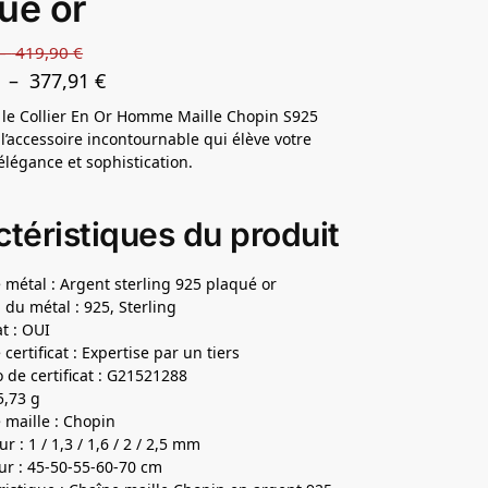
ué or
–
419,90
€
–
377,91
€
le Collier En Or Homme Maille Chopin S925
 l’accessoire incontournable qui élève votre
 élégance et sophistication.
téristiques du produit
 métal : Argent sterling 925 plaqué or
 du métal : 925, Sterling
at : OUI
certificat : Expertise par un tiers
de certificat : G21521288
5,73 g
 maille : Chopin
r : 1 / 1,3 / 1,6 / 2 / 2,5 mm
r : 45-50-55-60-70 cm