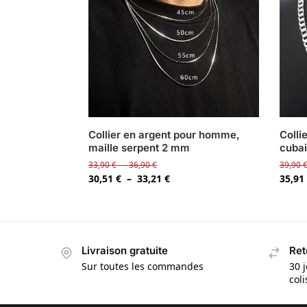
Collier en argent pour homme,
Colli
maille serpent 2 mm
cubai
33,90
€
–
36,90
€
39,90
30,51
€
–
33,21
€
35,91
Livraison gratuite
Ret
Sur toutes les commandes
30 j
col