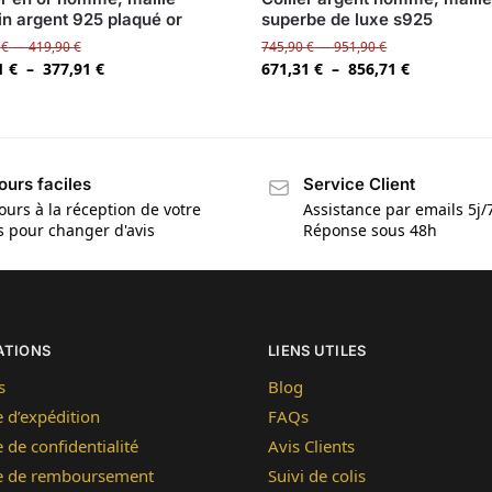
n argent 925 plaqué or
superbe de luxe s925
0
€
–
419,90
€
745,90
€
–
951,90
€
1
€
–
377,91
€
671,31
€
–
856,71
€
ours faciles
Service Client
ours à la réception de votre
Assistance par emails 5j/
is pour changer d'avis
Réponse sous 48h
ATIONS
LIENS UTILES
s
Blog
e d’expédition
FAQs
e de confidentialité
Avis Clients
ue de remboursement
Suivi de colis