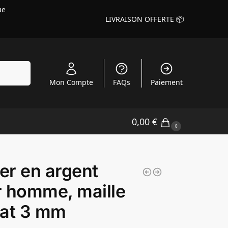
ue
LIVRAISON OFFERTE 📦
echerche
Mon Compte
FAQs
Paiement
0,00
€
0
ier en argent
 homme, maille
çat 3 mm