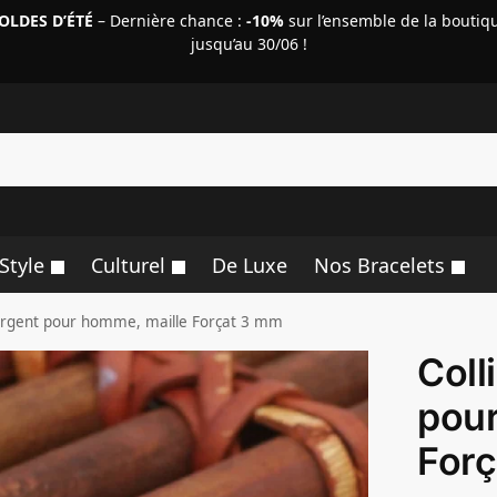
OLDES D’ÉTÉ
– Dernière chance :
-10%
sur l’ensemble de la boutiq
jusqu’au 30/06 !
R
Style
Culturel
De Luxe
Nos Bracelets
 argent pour homme, maille Forçat 3 mm
Coll
pour
For