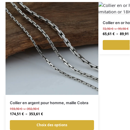
Collier en or 
72,90
€
–
99,90
€
65,61
€
–
89,91
Collier en argent pour homme, maille Cobra
193,90
€
–
392,90
€
174,51
€
–
353,61
€
Choix des options