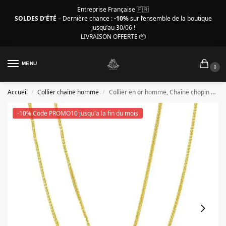
Entreprise Française 🇫🇷
SOLDES D’ÉTÉ
– Dernière chance :
-10%
sur l’ensemble de la boutique
jusqu’au 30/06 !
LIVRAISON OFFERTE 📦
MENU
0
Accueil
Collier chaine homme
Collier en or homme, Chaîne chopin or massif 18K
/
/
-10% Code PROMO10 jusqu'a la fin du mois