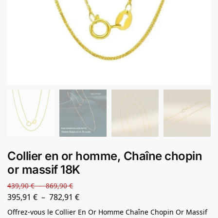
Collier en or homme, Chaîne chopin
or massif 18K
439,90
€
–
869,90
€
395,91
€
–
782,91
€
Offrez-vous le Collier En Or Homme Chaîne Chopin Or Massif