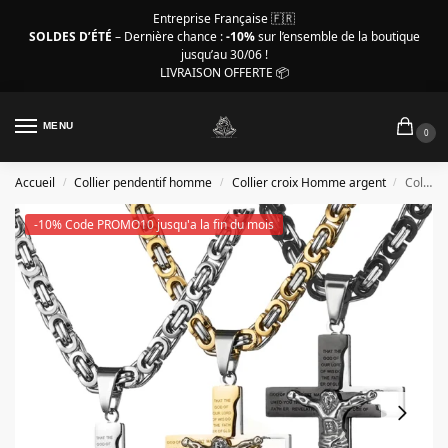
Entreprise Française 🇫🇷
SOLDES D’ÉTÉ
– Dernière chance :
-10%
sur l’ensemble de la boutique
jusqu’au 30/06 !
LIVRAISON OFFERTE 📦
MENU
0
Accueil
Collier pendentif homme
Collier croix Homme argent
Collier en croix pour homme, magnifique crucifix Jésus
/
/
/
-10% Code PROMO10 jusqu'a la fin du mois