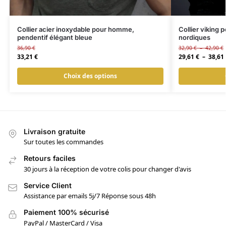
Collier acier inoxydable pour homme,
Collier viking
pendentif élégant bleue
nordiques
36,90
€
32,90
€
–
42,90
€
33,21
€
29,61
€
–
38,61
Choix des options
Livraison gratuite
Sur toutes les commandes
Retours faciles
30 jours à la réception de votre colis pour changer d'avis
Service Client
Assistance par emails 5j/7 Réponse sous 48h
Paiement 100% sécurisé
PayPal / MasterCard / Visa