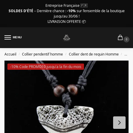
Entreprise Française 🇫🇷
SOLDES D’ÉTÉ
– Dernière chance :
-10%
sur l’ensemble de la boutique
jusqu’au 30/06 !
LIVRAISON OFFERTE 📦
MENU
0
Accueil
Collier pendentif homme
Collier dent de requin Homme
Colli
/
/
/
-10% Code PROMO10 jusqu'a la fin du mois