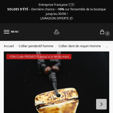
Entreprise Française 🇫🇷
SOLDES D’ÉTÉ
– Dernière chance :
-10%
sur l’ensemble de la boutique
jusqu’au 30/06 !
LIVRAISON OFFERTE 📦
MENU
0
Accueil
Collier pendentif homme
Collier dent de requin Homme
Colli
/
/
/
-10% Code PROMO10 jusqu'a la fin du mois