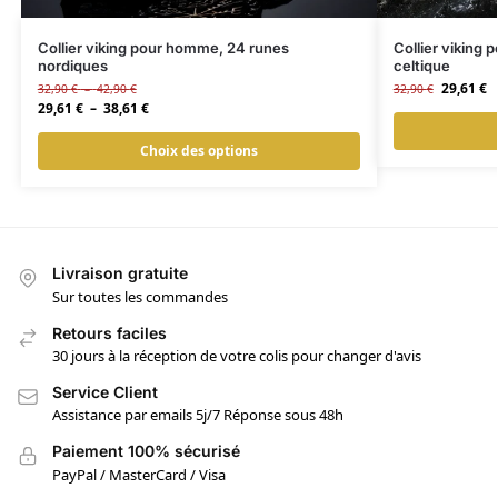
Collier viking pour homme, 24 runes
Collier viking 
nordiques
celtique
29,61
€
32,90
€
–
42,90
€
32,90
€
29,61
€
–
38,61
€
Choix des options
Livraison gratuite
Sur toutes les commandes
Retours faciles
30 jours à la réception de votre colis pour changer d'avis
Service Client
Assistance par emails 5j/7 Réponse sous 48h
Paiement 100% sécurisé
PayPal / MasterCard / Visa