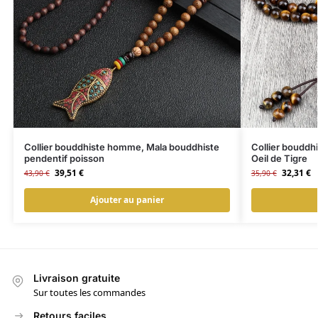
Collier bouddhiste homme, Mala bouddhiste
Collier bouddh
pendentif poisson
Oeil de Tigre
39,51
€
32,31
€
43,90
€
35,90
€
Ajouter au panier
Livraison gratuite
Sur toutes les commandes
Retours faciles