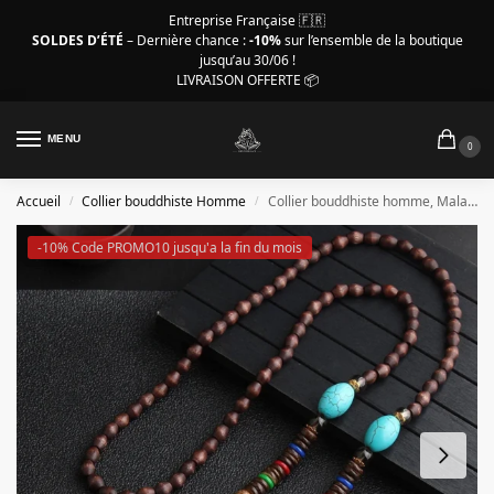
Entreprise Française 🇫🇷
SOLDES D’ÉTÉ
– Dernière chance :
-10%
sur l’ensemble de la boutique
jusqu’au 30/06 !
LIVRAISON OFFERTE 📦
MENU
0
Accueil
Collier bouddhiste Homme
Collier bouddhiste homme, Mala rond turquoise
/
/
-10% Code PROMO10 jusqu'a la fin du mois