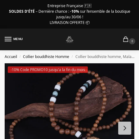
Entreprise Française 🇫🇷
SOLDES D’ÉTÉ
– Dernière chance :
-10%
sur l’ensemble de la boutique
jusqu’au 30/06 !
LIVRAISON OFFERTE 📦
MENU
0
Accueil
Collier bouddhiste Homme
Collier bouddhiste homme, Mala pendentif graine
/
/
-10% Code PROMO10 jusqu'a la fin du mois