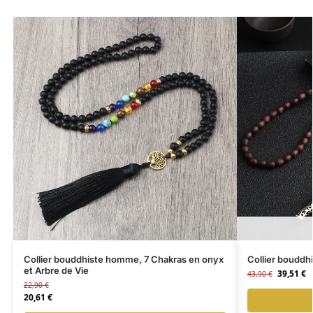
Collier bouddhiste homme, 7 Chakras en onyx
Collier bouddh
et Arbre de Vie
39,51
€
43,90
€
22,90
€
20,61
€