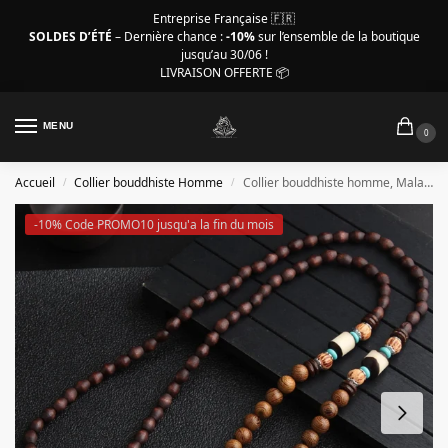
Entreprise Française 🇫🇷
SOLDES D’ÉTÉ
– Dernière chance :
-10%
sur l’ensemble de la boutique
jusqu’au 30/06 !
LIVRAISON OFFERTE 📦
MENU
0
Accueil
Collier bouddhiste Homme
Collier bouddhiste homme, Mala cloche métal
/
/
-10% Code PROMO10 jusqu'a la fin du mois