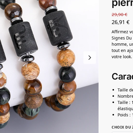
pier
29,90
€
26,91
€
Affirmez v
Signes Du 
homme, un 
tout en aj
votre look.
Carac
Taille 
Nombre 
Taille :
élastiq
Poids : 
CHOIX DU 