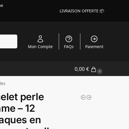
ue
LIVRAISON OFFERTE 📦
echerche
Mon Compte
FAQs
Paiement
0,00
€
0
les
elet perle
me – 12
aques en