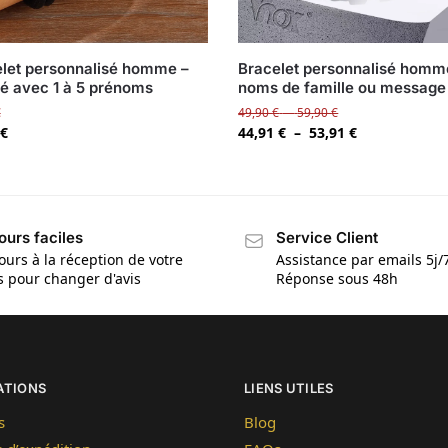
let personnalisé homme –
Bracelet personnalisé homm
é avec 1 à 5 prénoms
noms de famille ou message
€
49,90
€
–
59,90
€
€
44,91
€
–
53,91
€
ours faciles
Service Client
ours à la réception de votre
Assistance par emails 5j/
is pour changer d'avis
Réponse sous 48h
ATIONS
LIENS UTILES
s
Blog