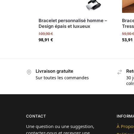
Bracelet personnalisé homme –
Brace
Design épais et luxueux
Tress
109,90
€
59,90
98,91
€
53,91
Livraison gratuite
Ret
Sur toutes les commandes
30 j
col
CONTACT
INFORM
Une question ou une suggestion,
À Propo
contactez-nous et recevrez une