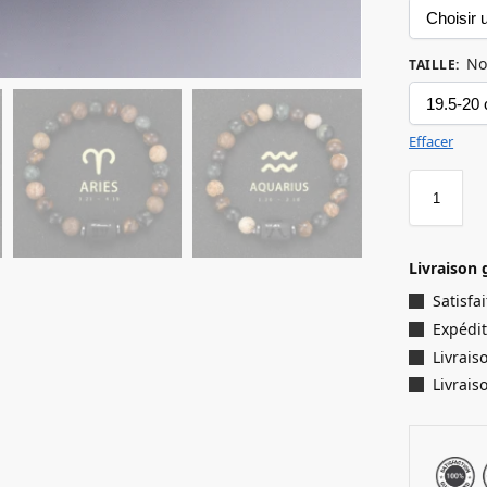
No
TAILLE
:
Effacer
Livraison 
Satisf
Expédit
Livrais
Livrais