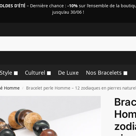
OLDES D’ÉTÉ
– Dernière chance :
-10%
sur l’ensemble de la boutiq
jusqu’au 30/06 !
R
Style
Culturel
De Luxe
Nos Bracelets
lisé Homme
Bracelet perle Homme – 12 zodiaques en pierres naturel
/
Brac
Hom
zodi