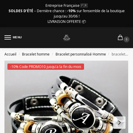
Entreprise Française 🇫🇷
SOLDES D’ÉTÉ
– Dernière chance :
-10%
sur l’ensemble de la boutique
jusqu’au 30/06 !
LIVRAISON OFFERTE 📦
MENU
0
Accueil
Bracelet homme
Bracelet personnalisé Homme
bracelet personnalisé homme – Lettre personnalisée A–Z
/
/
/
-10% Code PROMO10 jusqu'a la fin du mois