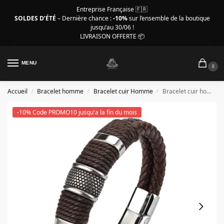
Entreprise Française 🇫🇷
SOLDES D’ÉTÉ
– Dernière chance :
-10%
sur l’ensemble de la boutique
jusqu’au 30/06 !
LIVRAISON OFFERTE 📦
MENU
0
Accueil
Bracelet homme
Bracelet cuir Homme
Bracelet cuir homme – Couleur au choix et acier inoxydable
/
/
/
-10% Code PROMO10 jusqu'a la fin du mois