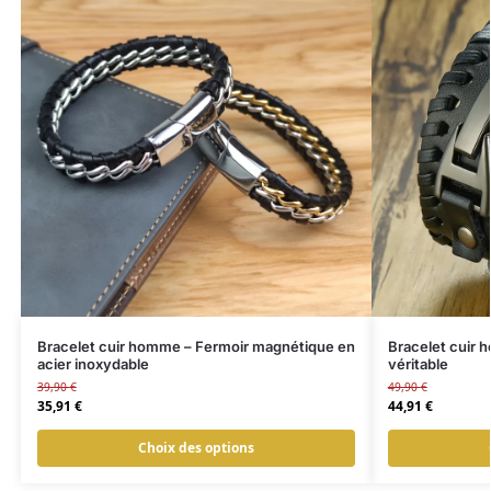
Bracelet cuir homme – Fermoir magnétique en
Bracelet cuir 
acier inoxydable
véritable
39,90
€
49,90
€
35,91
€
44,91
€
Choix des options