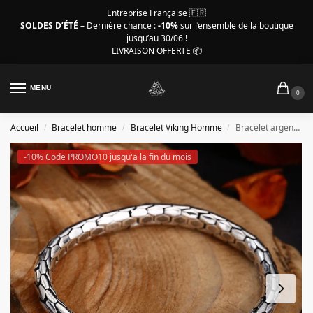
Entreprise Française 🇫🇷
SOLDES D’ÉTÉ
– Dernière chance :
-10%
sur l’ensemble de la boutique
jusqu’au 30/06 !
LIVRAISON OFFERTE 📦
MENU
0
Accueil
Bracelet homme
Bracelet Viking Homme
Bracelet argent Homme – Magnifique design peau de serpent
/
/
/
-10% Code PROMO10 jusqu'a la fin du mois