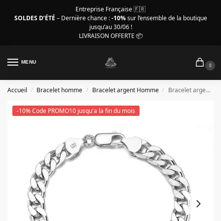
Entreprise Française 🇫🇷
SOLDES D’ÉTÉ
– Dernière chance :
-10%
sur l’ensemble de la boutique
jusqu’au 30/06 !
LIVRAISON OFFERTE 📦
MENU
0
Accueil
Bracelet homme
Bracelet argent Homme
Bracelet argent Homme – Cubaine avec finitions diamantées
/
/
/
-10% Code PROMO10 jusqu'a la fin du mois