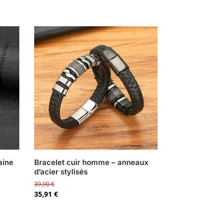
aine
Bracelet cuir homme – anneaux
d’acier stylisés
39,90
€
35,91
€