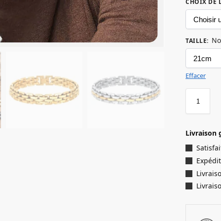
CHOIX DE 
No
TAILLE
:
Effacer
Livraison 
Satisf
Expédit
Livrais
Livrais