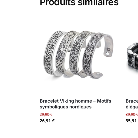
Produits similaires
Bracelet Viking homme – Motifs
Brace
symboliques nordiques
élég
29,90
€
39,90
26,91
€
35,91