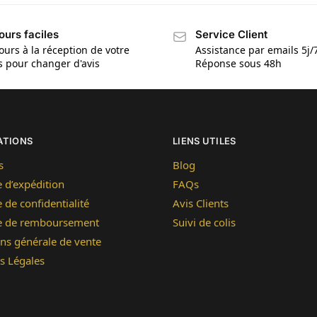
ours faciles
Service Client
ours à la réception de votre
Assistance par emails 5j/
is pour changer d'avis
Réponse sous 48h
ATIONS
LIENS UTILES
s
Blog
e d’expédition
FAQs
e de confidentialité
Avis Clients
ue de remboursement
Suivi de colis
ns générale de vente
s Légales