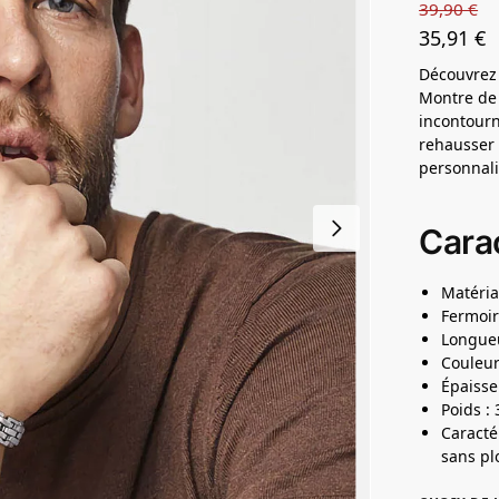
39,90
€
35,91
€
Découvrez 
Montre de 
incontourn
rehausser 
personnali
Carac
Matéria
Fermoir
Longueu
Couleur
Épaisse
Poids :
Caracté
sans pl