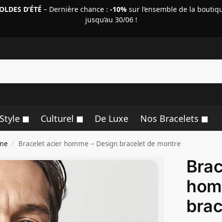
OLDES D’ÉTÉ
– Dernière chance :
-10%
sur l’ensemble de la boutiq
jusqu’au 30/06 !
R
Style
Culturel
De Luxe
Nos Bracelets
mme
Bracelet acier homme – Design bracelet de montre
/
Brac
hom
brac