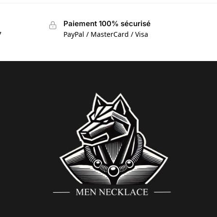
Paiement 100% sécurisé
7
PayPal / MasterCard / Visa