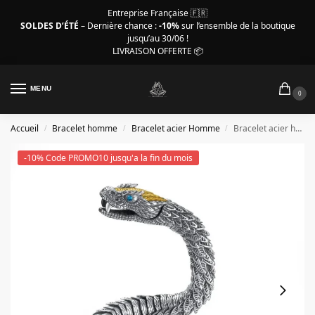
Entreprise Française 🇫🇷
SOLDES D’ÉTÉ
– Dernière chance :
-10%
sur l’ensemble de la boutique
jusqu’au 30/06 !
LIVRAISON OFFERTE 📦
MENU
0
Accueil
Bracelet homme
Bracelet acier Homme
Bracelet acier homme – Design serpent finition haut de gamme
/
/
/
-10% Code PROMO10 jusqu'a la fin du mois