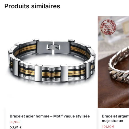
Produits similaires
Bracelet acier homme – Motif vague stylisée
Bracelet argen
majestueux
59,90
€
53,91
€
109,90
€