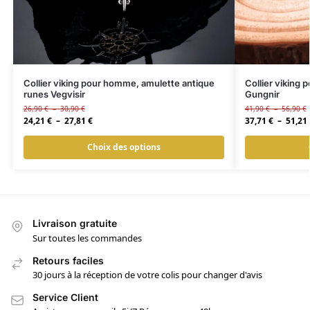
Collier viking pour homme, amulette antique
Collier viking
runes Vegvisir
Gungnir
26,90
€
–
30,90
€
41,90
€
–
56,90
€
24,21
€
–
27,81
€
37,71
€
–
51,21
Choix des options
Livraison gratuite
Sur toutes les commandes
Retours faciles
30 jours à la réception de votre colis pour changer d'avis
Service Client