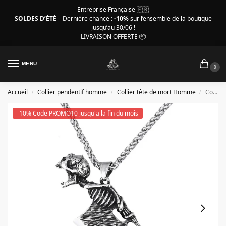
Entreprise Française 🇫🇷
SOLDES D’ÉTÉ
– Dernière chance :
-10%
sur l’ensemble de la boutique
jusqu’au 30/06 !
LIVRAISON OFFERTE 📦
MENU
0
Accueil
Collier pendentif homme
Collier tête de mort Homme
Collier tête de mort homme, crâne couperet
/
/
/
-10% Code PROMO10 jusqu'a la fin du mois