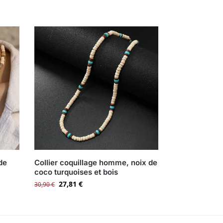
de
Collier coquillage homme, noix de
coco turquoises et bois
27,81
€
30,90
€