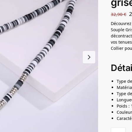
gris
32,90
€
Découvrez 
Souple Gris
décontract
vos tenues
Collier p
Détai
Type de
Matéria
Type de
Longueu
Poids : 
Couleur
Caracté