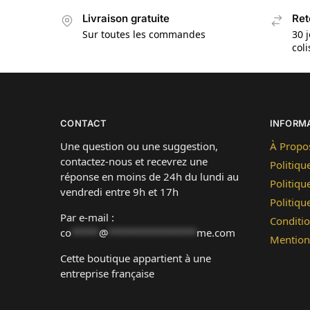
Livraison gratuite
Ret
Sur toutes les commandes
30 j
col
CONTACT
INFORM
Une question ou une suggestion,
À Propo
contactez-nous et recevrez une
Politiqu
réponse en moins de 24h du lundi au
Politiqu
vendredi entre 9h et 17h
Politiq
Par e-mail :
Conditio
co
*****
@
****************
me.com
Mention
Cette boutique appartient à une
entreprise française