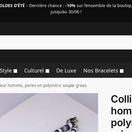
OLDES D’ÉTÉ
– Dernière chance :
-10%
sur l’ensemble de la boutiq
jusqu’au 30/06 !
R
Style
Culturel
De Luxe
Nos Bracelets
rfeur homme, perles en polymère souple grises
Coll
hom
poly