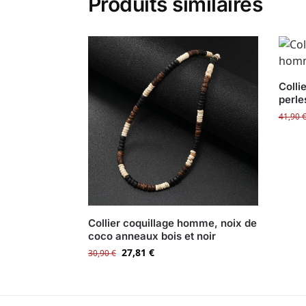
Produits similaires
Colli
perle
41,90
Collier coquillage homme, noix de
coco anneaux bois et noir
27,81
€
30,90
€