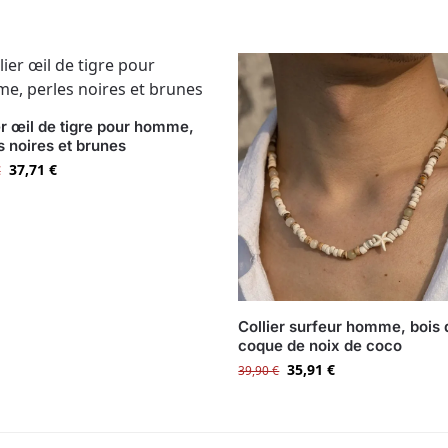
er œil de tigre pour homme,
s noires et brunes
37,71
€
€
Collier surfeur homme, bois 
coque de noix de coco
35,91
€
39,90
€