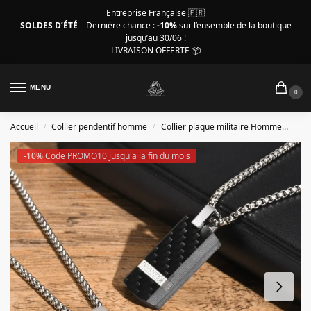
Entreprise Française 🇫🇷
SOLDES D’ÉTÉ
– Dernière chance :
-10%
sur l’ensemble de la boutique
jusqu’au 30/06 !
LIVRAISON OFFERTE 📦
MENU
0
Accueil
Collier pendentif homme
Collier plaque militaire Homme
Coll
/
/
-10% Code PROMO10 jusqu'a la fin du mois