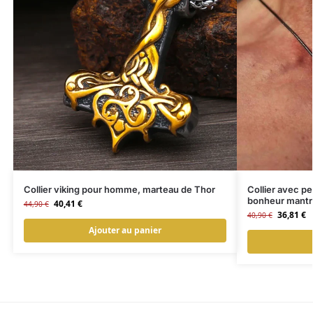
Collier viking pour homme, marteau de Thor
Collier avec p
bonheur mantr
40,41
€
44,90
€
36,81
€
40,90
€
Ajouter au panier