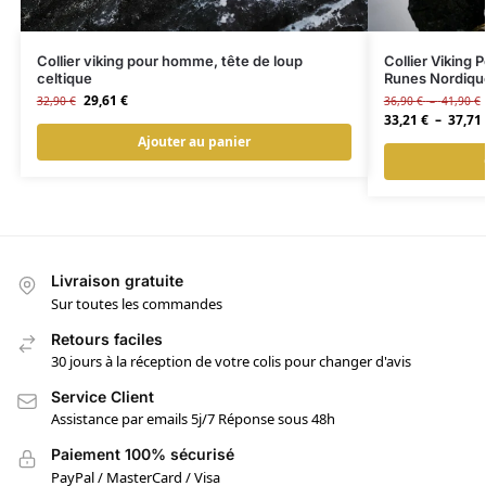
Collier viking pour homme, tête de loup
Collier Viking
celtique
Runes Nordiqu
29,61
€
32,90
€
36,90
€
–
41,90
€
33,21
€
–
37,71
Ajouter au panier
Livraison gratuite
Sur toutes les commandes
Retours faciles
30 jours à la réception de votre colis pour changer d'avis
Service Client
Assistance par emails 5j/7 Réponse sous 48h
Paiement 100% sécurisé
PayPal / MasterCard / Visa