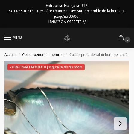
Entreprise Française 🇫🇷
SOLDES D’ÉTÉ
– Dernière chance :
-10%
sur l’ensemble de la boutique
jusqu’au 30/06 !
LIVRAISON OFFERTE 📦
MENU
0
Accueil
Collier pendentif homme
Collier perle de tahiti homme, chaîne s925- TOP Qualité AAAA
/
/
-10% Code PROMO10 jusqu'a la fin du mois