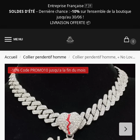
Entreprise Française 🇫🇷
SOLDES D’ÉTÉ
– Dernière chance :
-10%
sur l’ensemble de la boutique
jusqu’au 30/06 !
LIVRAISON OFFERTE 📦
MENU
0
Accueil
Collier pendentif homme
Collier pendentif homme, « No Love » couleur argent glacés
/
/
-10% Code PROMO10 jusqu'a la fin du mois