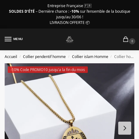
Entreprise Française 🇫🇷
SOLDES D’ÉTÉ
– Dernière chance :
-10%
sur l’ensemble de la boutique
jusqu’au 30/06 !
LIVRAISON OFFERTE 📦
MENU
0
Accueil
Collier pendentif homme
Collier islam Homme
Collier homme islam, pendentif ovale Coran couleur or
/
/
/
-10% Code PROMO10 jusqu'a la fin du mois