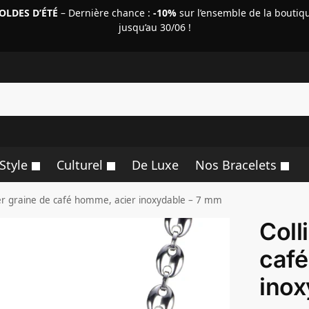
OLDES D’ÉTÉ
– Dernière chance :
-10%
sur l’ensemble de la boutiq
jusqu’au 30/06 !
R
Style
Culturel
De Luxe
Nos Bracelets
ier graine de café homme, acier inoxydable – 7 mm
Coll
café
inox