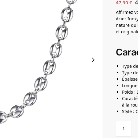
47,90
€
Affirmez v
Acier Inox
nature qui
et origina
Carac
Type de
Type de
Épaisse
Longueu
Poids : 
Caractér
à la rou
Style :