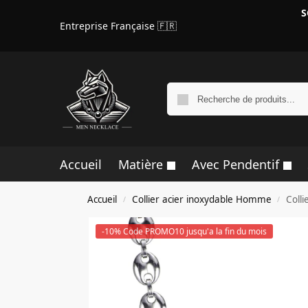
S
Entreprise Française 🇫🇷
Accueil
Matière
Avec Pendentif
Accueil
Collier acier inoxydable Homme
Coll
/
/
-10% Code PROMO10 jusqu'a la fin du mois