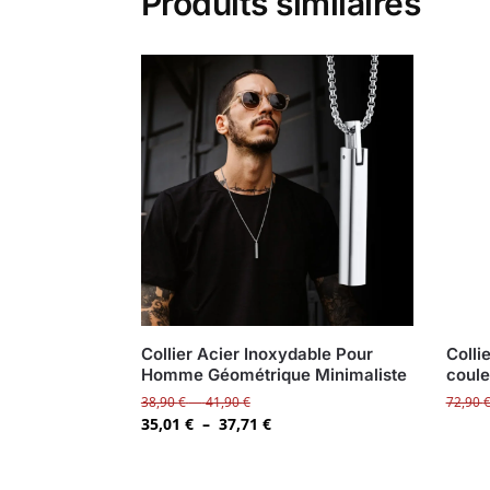
Produits similaires
Collier Acier Inoxydable Pour
Colli
Homme Géométrique Minimaliste
coule
38,90
€
–
41,90
€
72,90
35,01
€
–
37,71
€