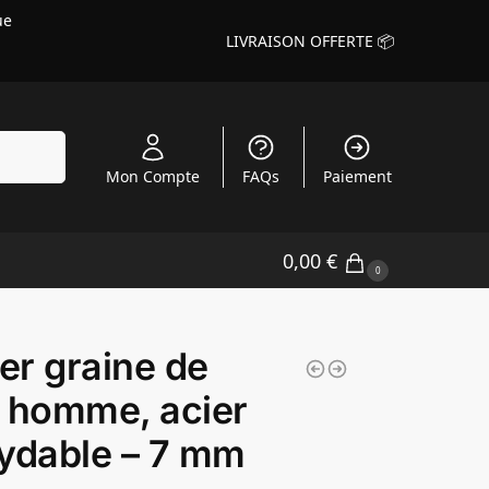
ue
LIVRAISON OFFERTE 📦
echerche
Mon Compte
FAQs
Paiement
0,00
€
0
ier graine de
 homme, acier
ydable – 7 mm