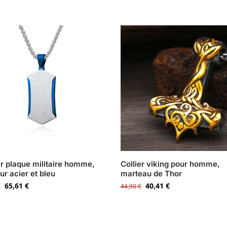
er plaque militaire homme,
Collier viking pour homme,
ur acier et bleu
marteau de Thor
65,61
€
40,41
€
€
44,90
€