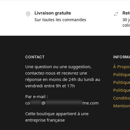
Livraison gratuite
Ret
Sur toutes les commandes
30 j
col
CONTACT
INFORM
Une question ou une suggestion,
À Propo
contactez-nous et recevrez une
Politiqu
réponse en moins de 24h du lundi au
Politiqu
vendredi entre 9h et 17h
Politiq
Par e-mail :
Conditio
co
*****
@
****************
me.com
Mention
Cette boutique appartient à une
entreprise française