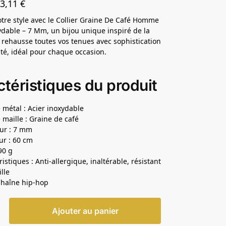
43,11
€
otre style avec le Collier Graine De Café Homme
ydable – 7 Mm, un bijou unique inspiré de la
 rehausse toutes vos tenues avec sophistication
lité, idéal pour chaque occasion.
téristiques du produit
 métal : Acier inoxydable
 maille : Graine de café
ur : 7 mm
r : 60 cm
90 g
istiques : Anti-allergique, inaltérable, résistant
ille
 Chaîne hip-hop
Ajouter au panier