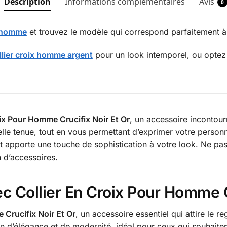
Description
Informations complémentaires
Avis
0
x homme
et trouvez le modèle qui correspond parfaitement à 
llier croix homme argent
pour un look intemporel, ou opte
oix Pour Homme Crucifix Noir Et Or
, un accessoire incontour
uelle tenue, tout en vous permettant d’exprimer votre perso
 et apporte une touche de sophistication à votre look. Ne pas
n d’accessoires.
vec Collier En Croix Pour Homme C
 Crucifix Noir Et Or
, un accessoire essentiel qui attire le r
n d’élégance et de modernité, idéal pour ceux qui souhaiten