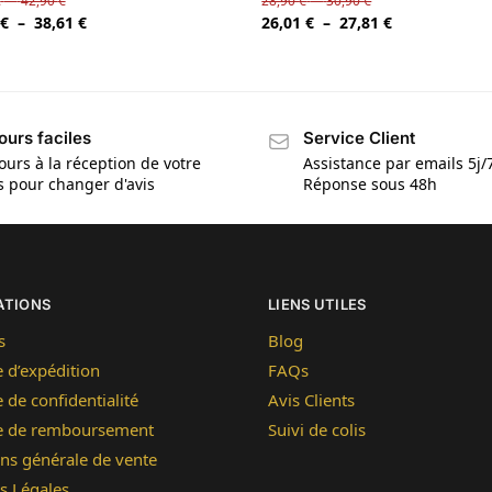
€
–
42,90
€
28,90
€
–
30,90
€
€
–
38,61
€
26,01
€
–
27,81
€
ours faciles
Service Client
ours à la réception de votre
Assistance par emails 5j/
is pour changer d'avis
Réponse sous 48h
ATIONS
LIENS UTILES
s
Blog
e d’expédition
FAQs
e de confidentialité
Avis Clients
ue de remboursement
Suivi de colis
ns générale de vente
s Légales