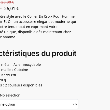
–
28,90
€
–
26,01
€
otre style avec le Collier En Croix Pour Homme
oir Et Or, un accessoire élégant et moderne qui
otre tenue tout en exprimant votre
té unique, disponible dès maintenant chez
our homme.
téristiques du produit
 métal : Acier inoxydable
 maille : Cubaine
r : 55 cm
20 g
s : 2 couleurs disponibles
No selection