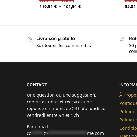
129,90
€
–
179,90
€
38,90
116,91
€
–
161,91
€
35,01
Livraison gratuite
Ret
Sur toutes les commandes
30 j
col
CONTACT
INFORM
Une question ou une suggestion,
À Propo
contactez-nous et recevrez une
Politiqu
réponse en moins de 24h du lundi au
Politiqu
vendredi entre 9h et 17h
Politiq
Par e-mail :
Conditio
co
*****
@
****************
me.com
Mention