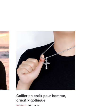
,
Collier en croix pour homme,
crucifix gothique
26,91
€