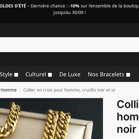
OLDES D’ÉTÉ
– Dernière chance :
-10%
sur l’ensemble de la boutiq
jusqu’au 30/06 !
R
Style
Culturel
De Luxe
Nos Bracelets
ix Homme
Collier en croix pour homme, crucifix noir et or
/
Coll
homm
noir