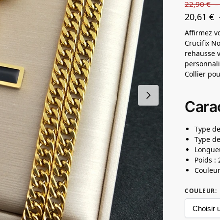
22,90
€
20,61
€
Affirmez v
Crucifix N
rehausse v
personnali
Collier p
Carac
Type de
Type de
Longueu
Poids : 
Couleur
COULEUR
: