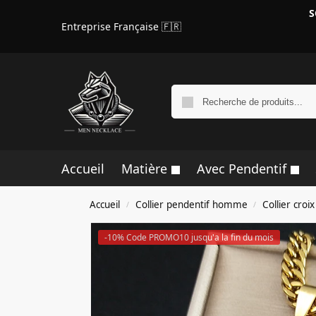
S
Entreprise Française 🇫🇷
Accueil
Matière
Avec Pendentif
Accueil
Collier pendentif homme
Collier cro
/
/
-10% Code PROMO10 jusqu'a la fin du mois