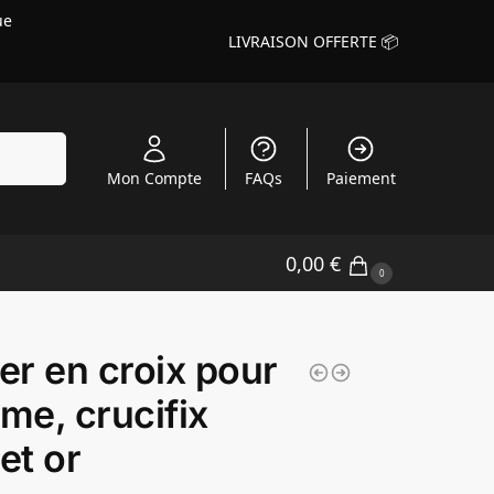
ue
LIVRAISON OFFERTE 📦
echerche
Mon Compte
FAQs
Paiement
0,00
€
0
ier en croix pour
e, crucifix
 et or