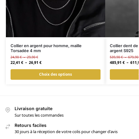
Collier en argent pour homme, maille
Collier dent d
Torsadée 4 mm
argent S925
24,90
€
–
29,90
€
539,90
€
–
679,9
22,41
€
–
26,91
€
485,91
€
–
611,
Choix des options
Livraison gratuite
Sur toutes les commandes
Retours faciles
30 jours à la réception de votre colis pour changer d'avis