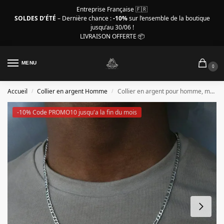
Entreprise Française 🇫🇷
SOLDES D’ÉTÉ
– Dernière chance :
-10%
sur l’ensemble de la boutique
jusqu’au 30/06 !
LIVRAISON OFFERTE 📦
MENU
0
Accueil
Collier en argent Homme
Collier en argent pour homme, maille Figaro 2 à 12 mm
/
/
-10% Code PROMO10 jusqu'a la fin du mois