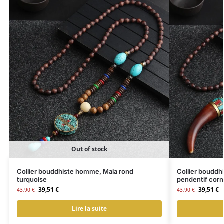
Out of stock
Collier bouddhiste homme, Mala rond
Collier bouddh
turquoise
pendentif cor
39,51
€
39,51
€
43,90
€
43,90
€
Lire la suite