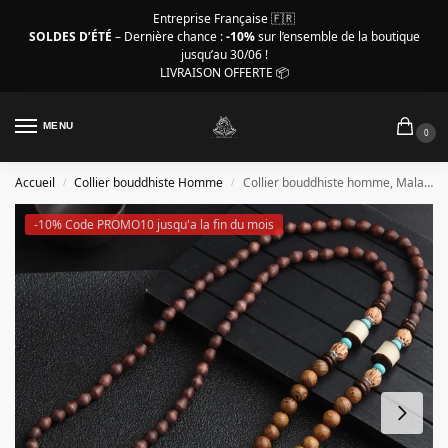
Entreprise Française 🇫🇷
SOLDES D’ÉTÉ
– Dernière chance :
-10%
sur l’ensemble de la boutique
jusqu’au 30/06 !
LIVRAISON OFFERTE 📦
MENU
0
Accueil
Collier bouddhiste Homme
Collier bouddhiste homme, Mala bouddhiste pendentif poisson
/
/
-10% Code PROMO10 jusqu'a la fin du mois