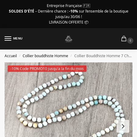
Entreprise Française 🇫🇷
SOLDES D’ÉTÉ
– Dernière chance :
-10%
sur l’ensemble de la boutique
jusqu’au 30/06 !
LIVRAISON OFFERTE 📦
MENU
0
Accueil
Collier bouddhiste Homme
Collier Bouddhiste Homme 7 Chakras En Perles D’amazonite
/
/
-10% Code PROMO10 jusqu'a la fin du mois