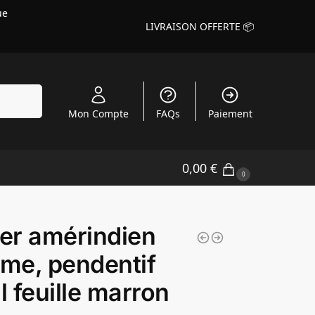
ue
LIVRAISON OFFERTE 📦
echerche
Mon Compte
FAQs
Paiement
0,00
€
0
ier amérindien
me, pendentif
al feuille marron