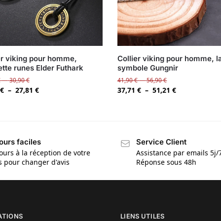
er viking pour homme,
Collier viking pour homme, 
tte runes Elder Futhark
symbole Gungnir
€
–
30,90
€
41,90
€
–
56,90
€
€
–
27,81
€
37,71
€
–
51,21
€
ours faciles
Service Client
ours à la réception de votre
Assistance par emails 5j/
is pour changer d'avis
Réponse sous 48h
ATIONS
LIENS UTILES