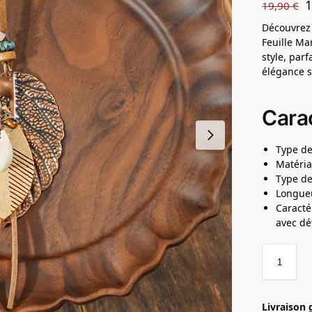
19,90
€
Découvrez 
Feuille Ma
style, par
élégance s
Carac
Type de
Matéria
Type de
Longueu
Caracté
avec dé
Livraison 