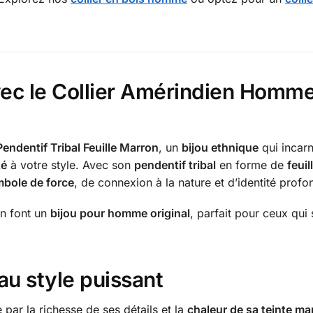
vec le
Collier Amérindien Homm
ndentif Tribal Feuille Marron
, un
bijou ethnique
qui incarn
té
à votre style. Avec son
pendentif tribal
en forme de
feui
bole de force
, de connexion à la nature et d’identité profo
en font un
bijou pour homme original
, parfait pour ceux qui 
au style puissant
 par la richesse de ses détails et la
chaleur de sa teinte ma