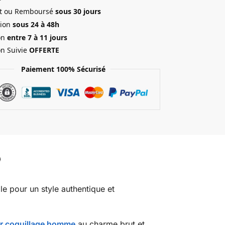
ait ou Remboursé
sous 30 jours
ion
sous 24 à 48h
on
entre 7 à 11 jours
on Suivie
OFFERTE
Paiement 100% Sécurisé
ale pour un style authentique et
er coquillage homme
au charme brut et