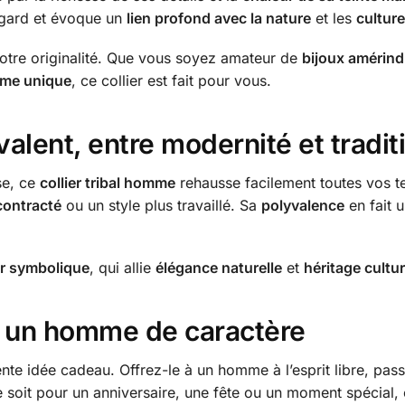
regard et évoque un
lien profond avec la nature
et les
cultur
otre originalité. Que vous soyez amateur de
bijoux amérind
mme unique
, ce collier est fait pour vous.
valent
, entre modernité et tradit
se, ce
collier tribal homme
rehausse facilement toutes vos t
contracté
ou un style plus travaillé. Sa
polyvalence
en fait 
er symbolique
, qui allie
élégance naturelle
et
héritage cultur
r un homme de caractère
ente idée cadeau. Offrez-le à un homme à l’esprit libre, pa
e soit pour un anniversaire, une fête ou un moment spécial,