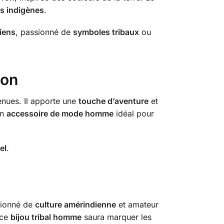
es indigènes
.
iens
, passionné de
symboles tribaux
ou
ion
enues. Il apporte une
touche d’aventure
et
un
accessoire de mode homme
idéal pour
el
.
ssionné de
culture amérindienne
et amateur
 ce
bijou tribal homme
saura marquer les