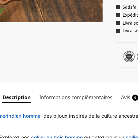
Satisf
Expédit
Livrais
Livrais
Description
Informations complémentaires
Avis
0
 amérindien homme
, des bijoux inspirés de la culture ancestr
Explorez nos
collier en bois homme
ou optez pour un
colli