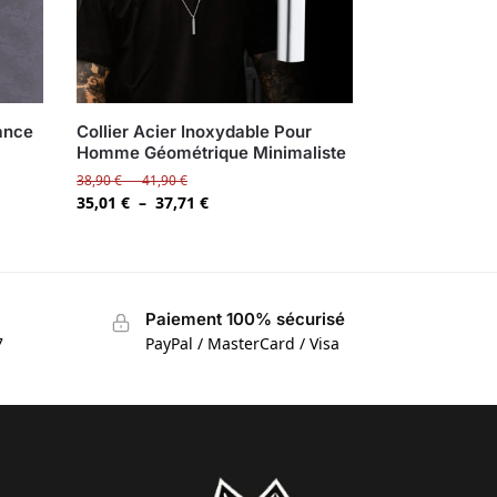
lance
Collier Acier Inoxydable Pour
Homme Géométrique Minimaliste
38,90
€
–
41,90
€
35,01
€
–
37,71
€
Paiement 100% sécurisé
7
PayPal / MasterCard / Visa