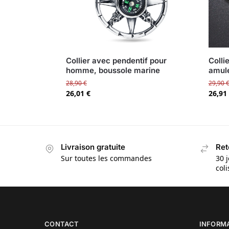
Collier avec pendentif pour
Colli
homme, boussole marine
amule
28,90
€
29,90
26,01
€
26,91
Livraison gratuite
Ret
Sur toutes les commandes
30 j
col
CONTACT
INFORM