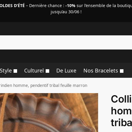
OLDES D’ÉTÉ
– Dernière chance :
-10%
sur l’ensemble de la boutiq
jusqu’au 30/06 !
R
Style
Culturel
De Luxe
Nos Bracelets
rindien homme, pendentif tribal feuille marron
Coll
hom
trib