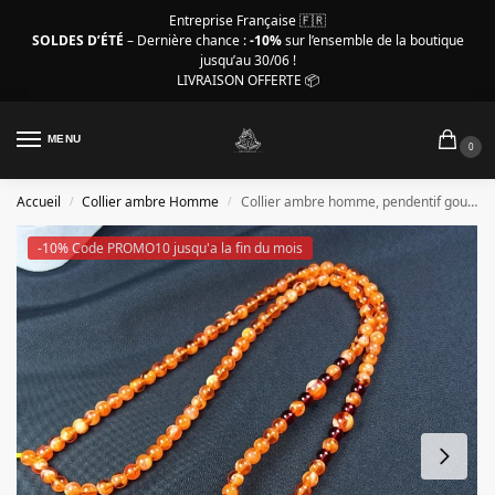
Entreprise Française 🇫🇷
SOLDES D’ÉTÉ
– Dernière chance :
-10%
sur l’ensemble de la boutique
jusqu’au 30/06 !
LIVRAISON OFFERTE 📦
MENU
0
Accueil
Collier ambre Homme
Collier ambre homme, pendentif goutte exquise – 50 cm
/
/
-10% Code PROMO10 jusqu'a la fin du mois