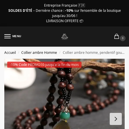
Entreprise Française 🇫🇷
SOLDES D’ÉTÉ
– Dernière chance :
-10%
sur l’ensemble de la boutique
jusqu’au 30/06 !
LIVRAISON OFFERTE 📦
MENU
0
Accueil
Collier ambre Homme
Collier ambre homme, pendentif goutte et perles bois brun
/
/
-10% Code PROMO10 jusqu'a la fin du mois