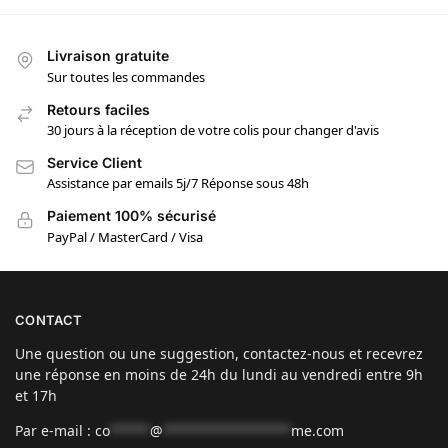
Livraison gratuite
Sur toutes les commandes
Retours faciles
30 jours à la réception de votre colis pour changer d'avis
Service Client
Assistance par emails 5j/7 Réponse sous 48h
Paiement 100% sécurisé
PayPal / MasterCard / Visa
CONTACT
Une question ou une suggestion, contactez-nous et recevrez
une réponse en moins de 24h du lundi au vendredi entre 9h
et 17h
Par e-mail :
co
*****
@
****************
me.com