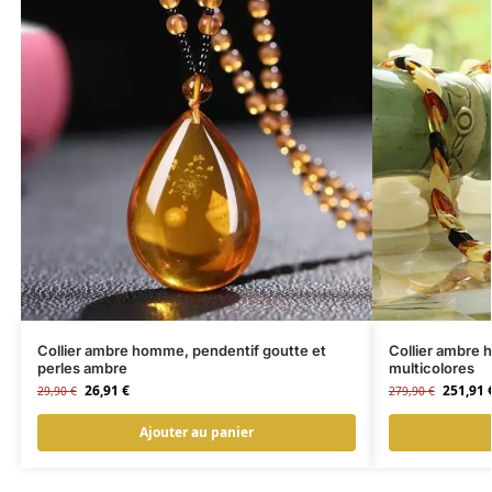
Collier ambre homme, pendentif goutte et
Collier ambre 
perles ambre
multicolores
26,91
€
251,91
29,90
€
279,90
€
Ajouter au panier