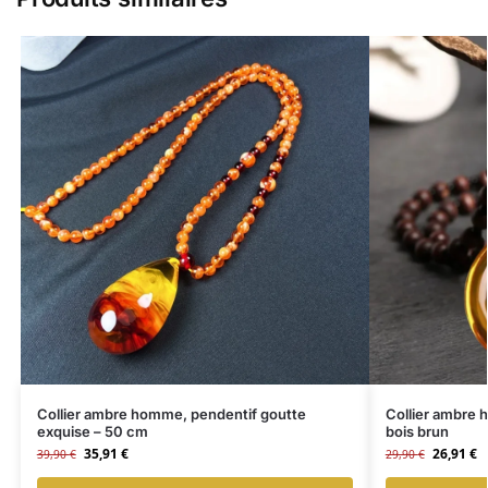
Collier ambre homme, pendentif goutte
Collier ambre 
exquise – 50 cm
bois brun
35,91
€
26,91
€
39,90
€
29,90
€