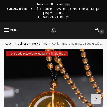
Entreprise Française 🇫🇷
SOLDES D’ÉTÉ
– Dernière chance :
-10%
sur l’ensemble de la boutique
jusqu’au 30/06 !
LIVRAISON OFFERTE 📦
MENU
0
Accueil
Collier ambre Homme
Collier ambre homme, disque troué et perles en ambre
/
/
-10% Code PROMO10 jusqu'a la fin du mois