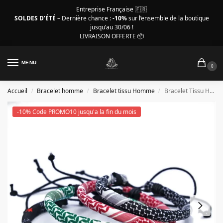
Entreprise Française 🇫🇷
SOLDES D’ÉTÉ
– Dernière chance :
-10%
sur l’ensemble de la boutique
jusqu’au 30/06 !
LIVRAISON OFFERTE 📦
MENU
0
Accueil
Bracelet homme
Bracelet tissu Homme
Bracelet Tissu Homme – Motifs de keffieh traditionnel
/
/
/
-10% Code PROMO10 jusqu'a la fin du mois