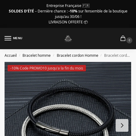
Entreprise Française 🇫🇷
SOLDES D’ÉTÉ
– Dernière chance :
-10%
sur l’ensemble de la boutique
jusqu’au 30/06 !
LIVRAISON OFFERTE 📦
MENU
0
Accueil
Bracelet homme
Bracelet cordon Homme
Bracelet cordon Homme – câble en acier inoxydable
/
/
/
-10% Code PROMO10 jusqu'a la fin du mois